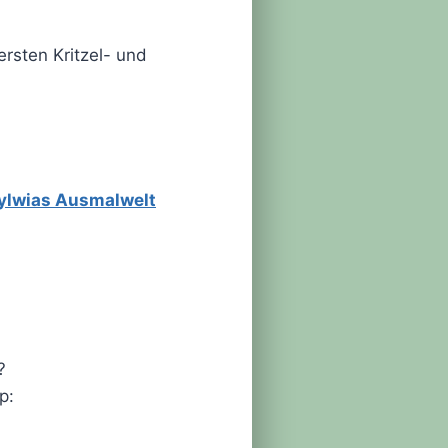
ersten Kritzel- und
ylwias Ausmalwelt
?
p: