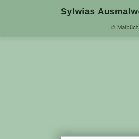
Zum
Sylwias Ausmalw
Inhalt
springen
🎨 Malbüch