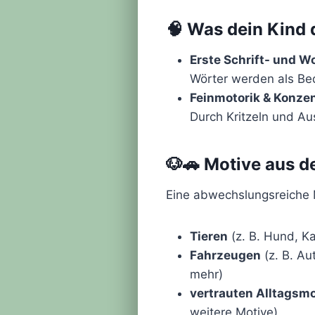
🧠 Was dein Kind 
Erste Schrift- und W
Wörter werden als Bede
Feinmotorik & Konzen
Durch Kritzeln und A
🐶🚗 Motive aus d
Eine abwechslungsreiche 
Tieren
(z. B. Hund, Ka
Fahrzeugen
(z. B. Au
mehr)
vertrauten Alltagsm
weitere Motive)