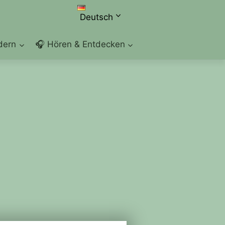
Deutsch
dern
🎧 Hören & Entdecken