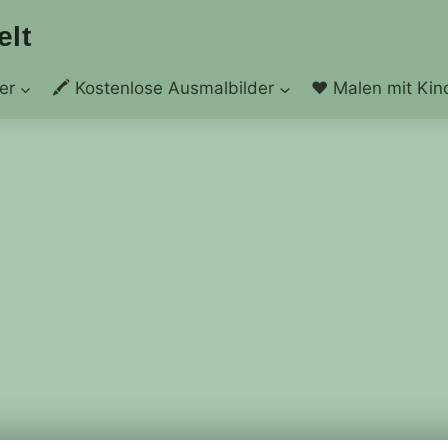
elt
er
🖍️ Kostenlose Ausmalbilder
❤️ Malen mit Kin