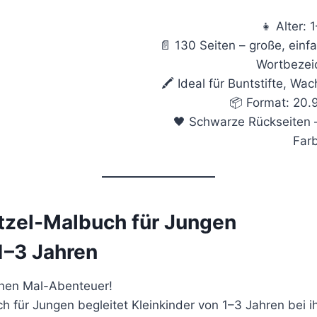
👧 Alter: 
📄 130 Seiten – große, ein
Wortbezei
🖍️ Ideal für Buntstifte, Wa
📦 Format: 20.
🖤 Schwarze Rückseiten 
Far
itzel-Malbuch für Jungen
1–3 Jahren
inen Mal-Abenteuer!
h für Jungen begleitet Kleinkinder von 1–3 Jahren bei ih