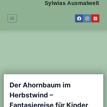
Sylwias Ausmalwelt
Zum
Inhalt
springen
Der Ahornbaum im
Herbstwind –
Fantasiereise für Kinder